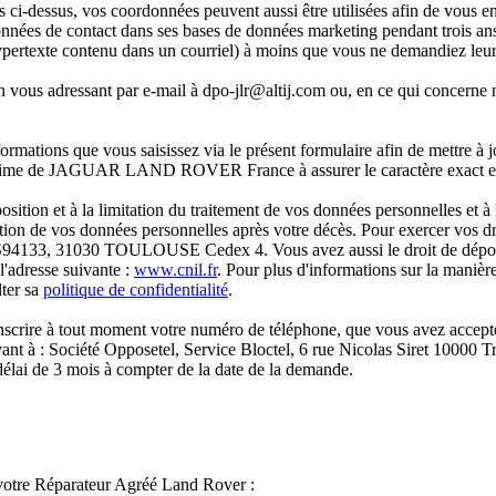
 ci-dessus, vos coordonnées peuvent aussi être utilisées afin de vous en
ntact dans ses bases de données marketing pendant trois ans suivant
ertexte contenu dans un courriel) à moins que vous ne demandiez leur 
 vous adressant par e-mail à dpo-jlr@altij.com ou, en ce qui concerne n
s que vous saisissez via le présent formulaire afin de mettre à jou
égitime de JAGUAR LAND ROVER France à assurer le caractère exact et à
position et à la limitation du traitement de vos données personnelles et à
ation de vos données personnelles après votre décès. Pour exercer vos dr
CS94133, 31030 TOULOUSE Cedex 4. Vous avez aussi le droit de dépos
 l'adresse suivante :
www.cnil.fr
. Pour plus d'informations sur la maniè
lter sa
politique de confidentialité
.
inscrire à tout moment votre numéro de téléphone, que vous avez accept
ant à : Société Opposetel, Service Bloctel, 6 rue Nicolas Siret 10000 Tro
élai de 3 mois à compter de la date de la demande.
 votre Réparateur Agréé Land Rover :