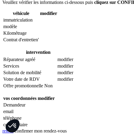
Veuillez vérifier les informations ci-dessous puis
cliquez sur CO
véhicule
modifier
immatriculation
modèle
Kilométrage
Contrat d'entretien'
intervention
Réparateur agréé
modifier
Services
modifier
Solution de mobilité
modifier
Votre date de RDV
modifier
Offre promotionnelle
Non
vos coordonnées
modifier
Demandeur
email
Axeptio consent
téléphone
Plateforme de Gestion du Consentement : Personnalisez vo
commentaire
retour
confirmer mon rendez-vous
Notre plateforme vous permet d'adapter et de gérer vos param