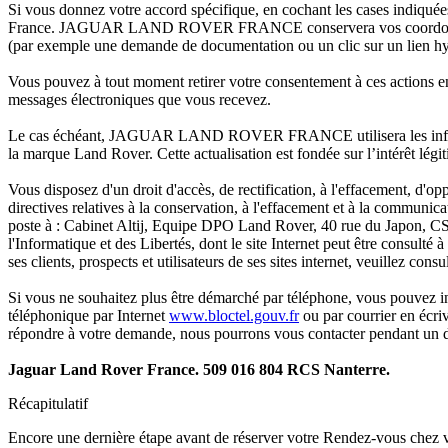
Si vous donnez votre accord spécifique, en cochant les cases indiquées
France. JAGUAR LAND ROVER FRANCE conservera vos coordonnées de co
(par exemple une demande de documentation ou un clic sur un lien hyp
Vous pouvez à tout moment retirer votre consentement à ces actions en
messages électroniques que vous recevez.
Le cas échéant, JAGUAR LAND ROVER FRANCE utilisera les information
la marque Land Rover. Cette actualisation est fondée sur l’intérêt l
Vous disposez d'un droit d'accès, de rectification, à l'effacement, d'op
directives relatives à la conservation, à l'effacement et à la communic
poste à : Cabinet Altij, Equipe DPO Land Rover, 40 rue du Japon, 
l'Informatique et des Libertés, dont le site Internet peut être consulté à
ses clients, prospects et utilisateurs de ses sites internet, veuillez consu
Si vous ne souhaitez plus être démarché par téléphone, vous pouvez 
téléphonique par Internet
www.bloctel.gouv.fr
ou par courrier en écriv
répondre à votre demande, nous pourrons vous contacter pendant un d
Jaguar Land Rover France. 509 016 804 RCS Nanterre.
Récapitulatif
Encore une dernière étape avant de réserver votre Rendez-vous chez