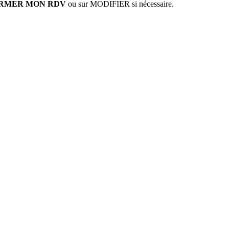
NFIRMER MON RDV
ou sur MODIFIER si nécessaire.
s Options
ètres de confidentialité, en garantissant la conformité avec le