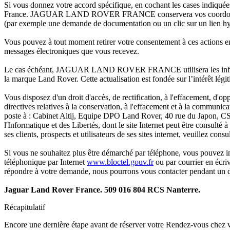
Si vous donnez votre accord spécifique, en cochant les cases indiquées
France. JAGUAR LAND ROVER FRANCE conservera vos coordonnées de co
(par exemple une demande de documentation ou un clic sur un lien hyp
Vous pouvez à tout moment retirer votre consentement à ces actions en
messages électroniques que vous recevez.
Le cas échéant, JAGUAR LAND ROVER FRANCE utilisera les information
la marque Land Rover. Cette actualisation est fondée sur l’intérêt l
Vous disposez d'un droit d'accès, de rectification, à l'effacement, d'op
directives relatives à la conservation, à l'effacement et à la communic
poste à : Cabinet Altij, Equipe DPO Land Rover, 40 rue du Japon, 
l'Informatique et des Libertés, dont le site Internet peut être consulté à
ses clients, prospects et utilisateurs de ses sites internet, veuillez consu
Si vous ne souhaitez plus être démarché par téléphone, vous pouvez 
téléphonique par Internet
www.bloctel.gouv.fr
ou par courrier en écriv
répondre à votre demande, nous pourrons vous contacter pendant un d
Jaguar Land Rover France. 509 016 804 RCS Nanterre.
Récapitulatif
Encore une dernière étape avant de réserver votre Rendez-vous chez