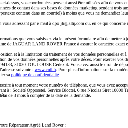
 ci-dessus, vos coordonnées peuvent aussi être utilisées afin de vous en
ntact dans ses bases de données marketing pendant trois ans suivant
ertexte contenu dans un courriel) à moins que vous ne demandiez leur 
 vous adressant par e-mail à dpo-jlr@altij.com ou, en ce qui concerne n
s que vous saisissez via le présent formulaire afin de mettre à jou
égitime de JAGUAR LAND ROVER France à assurer le caractère exact et à
position et à la limitation du traitement de vos données personnelles et à
ation de vos données personnelles après votre décès. Pour exercer vos dr
CS94133, 31030 TOULOUSE Cedex 4. Vous avez aussi le droit de dépos
 l'adresse suivante :
www.cnil.fr
. Pour plus d'informations sur la maniè
lter sa
politique de confidentialité
.
inscrire à tout moment votre numéro de téléphone, que vous avez accept
ant à : Société Opposetel, Service Bloctel, 6 rue Nicolas Siret 10000 Tro
élai de 3 mois à compter de la date de la demande.
 votre Réparateur Agréé Land Rover :