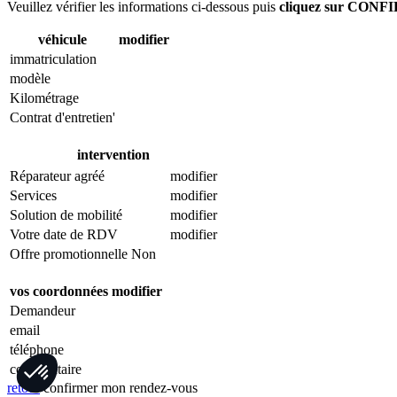
Veuillez vérifier les informations ci-dessous puis
cliquez sur CO
véhicule
modifier
immatriculation
modèle
Kilométrage
Contrat d'entretien'
intervention
Réparateur agréé
modifier
Services
modifier
Solution de mobilité
modifier
Votre date de RDV
modifier
Offre promotionnelle
Non
vos coordonnées
modifier
Demandeur
email
Axeptio consent
téléphone
Plateforme de Gestion du Consentement : Personnalisez vo
commentaire
retour
confirmer mon rendez-vous
Notre plateforme vous permet d'adapter et de gérer vos param