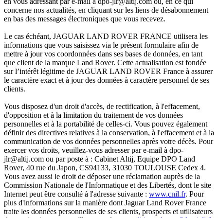
en vous adressant par e-mail à dpo-jlr@altij.com ou, en ce qui
concerne nos actualités, en cliquant sur les liens de désabonnement
en bas des messages électroniques que vous recevez.
Le cas échéant, JAGUAR LAND ROVER FRANCE utilisera les
informations que vous saisissez via le présent formulaire afin de
mettre à jour vos coordonnées dans ses bases de données, en tant
que client de la marque Land Rover. Cette actualisation est fondée
sur l’intérêt légitime de JAGUAR LAND ROVER France à assurer
le caractère exact et à jour des données à caractère personnel de ses
clients.
Vous disposez d'un droit d'accès, de rectification, à l'effacement,
d'opposition et à la limitation du traitement de vos données
personnelles et à la portabilité de celles-ci. Vous pouvez également
définir des directives relatives à la conservation, à l'effacement et à la
communication de vos données personnelles après votre décès. Pour
exercer vos droits, veuillez-vous adresser par e-mail à dpo-
jlr@altij.com ou par poste à : Cabinet Altij, Equipe DPO Land
Rover, 40 rue du Japon, CS94133, 31030 TOULOUSE Cedex 4.
Vous avez aussi le droit de déposer une réclamation auprès de la
Commission Nationale de l'Informatique et des Libertés, dont le site
Internet peut être consulté à l'adresse suivante :
www.cnil.fr
. Pour
plus d'informations sur la manière dont Jaguar Land Rover France
traite les données personnelles de ses clients, prospects et utilisateurs