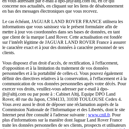
en vous adressant par e-mail à dpo-jlr@altij.com ou, en ce qui
concerne nos actualités, en cliquant sur les liens de désabonnement
en bas des messages électroniques que vous recevez.
Le cas échéant, JAGUAR LAND ROVER FRANCE utilisera les
informations que vous saisissez via le présent formulaire afin de
mettre à jour vos coordonnées dans ses bases de données, en tant
que client de la marque Land Rover. Cette actualisation est fondée
sur l’intérêt légitime de JAGUAR LAND ROVER France à assurer
le caractère exact et à jour des données à caractère personnel de ses
clients.
Vous disposez d'un droit d'accès, de rectification, à l'effacement,
d'opposition et à la limitation du traitement de vos données
personnelles et à la portabilité de celles-ci. Vous pouvez également
définir des directives relatives à la conservation, à l'effacement et à la
communication de vos données personnelles après votre décès. Pour
exercer vos droits, veuillez-vous adresser par e-mail à dpo-
jlr@altij.com ou par poste à : Cabinet Altij, Equipe DPO Land
Rover, 40 rue du Japon, CS94133, 31030 TOULOUSE Cedex 4.
Vous avez aussi le droit de déposer une réclamation auprès de la
Commission Nationale de l'Informatique et des Libertés, dont le site
Internet peut être consulté à l'adresse suivante :
www.cnil.fr
. Pour
plus d'informations sur la manière dont Jaguar Land Rover France
traite les données personnelles de ses clients, prospects et utilisateurs